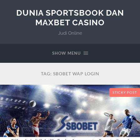
DUNIA SPORTSBOOK DAN
MAXBET CASINO
Judi Online
SHOW MENU
TAG:
SBOBET WAP LOGIN
STICKY POST