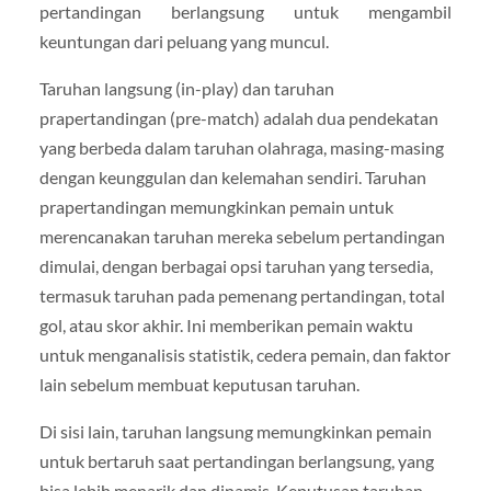
pertandingan berlangsung untuk mengambil
keuntungan dari peluang yang muncul.
Taruhan langsung (in-play) dan taruhan
prapertandingan (pre-match) adalah dua pendekatan
yang berbeda dalam taruhan olahraga, masing-masing
dengan keunggulan dan kelemahan sendiri. Taruhan
prapertandingan memungkinkan pemain untuk
merencanakan taruhan mereka sebelum pertandingan
dimulai, dengan berbagai opsi taruhan yang tersedia,
termasuk taruhan pada pemenang pertandingan, total
gol, atau skor akhir. Ini memberikan pemain waktu
untuk menganalisis statistik, cedera pemain, dan faktor
lain sebelum membuat keputusan taruhan.
Di sisi lain, taruhan langsung memungkinkan pemain
untuk bertaruh saat pertandingan berlangsung, yang
bisa lebih menarik dan dinamis. Keputusan taruhan