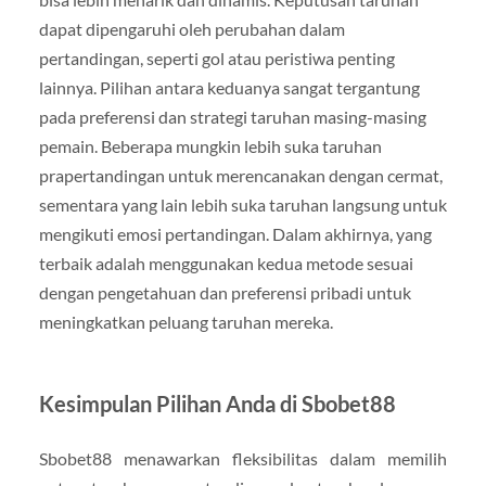
dapat dipengaruhi oleh perubahan dalam
pertandingan, seperti gol atau peristiwa penting
lainnya. Pilihan antara keduanya sangat tergantung
pada preferensi dan strategi taruhan masing-masing
pemain. Beberapa mungkin lebih suka taruhan
prapertandingan untuk merencanakan dengan cermat,
sementara yang lain lebih suka taruhan langsung untuk
mengikuti emosi pertandingan. Dalam akhirnya, yang
terbaik adalah menggunakan kedua metode sesuai
dengan pengetahuan dan preferensi pribadi untuk
meningkatkan peluang taruhan mereka.
Kesimpulan Pilihan Anda di Sbobet88
Sbobet88 menawarkan fleksibilitas dalam memilih