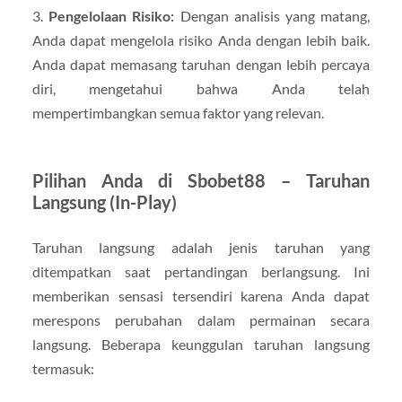
3.
Pengelolaan Risiko:
Dengan analisis yang matang,
Anda dapat mengelola risiko Anda dengan lebih baik.
Anda dapat memasang taruhan dengan lebih percaya
diri, mengetahui bahwa Anda telah
mempertimbangkan semua faktor yang relevan.
Pilihan Anda di Sbobet88 – Taruhan
Langsung (In-Play)
Taruhan langsung adalah jenis taruhan yang
ditempatkan saat pertandingan berlangsung. Ini
memberikan sensasi tersendiri karena Anda dapat
merespons perubahan dalam permainan secara
langsung. Beberapa keunggulan taruhan langsung
termasuk: