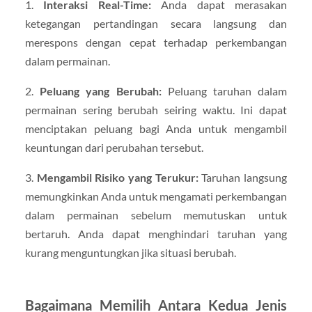
1.
Interaksi Real-Time:
Anda dapat merasakan
ketegangan pertandingan secara langsung dan
merespons dengan cepat terhadap perkembangan
dalam permainan.
2.
Peluang yang Berubah:
Peluang taruhan dalam
permainan sering berubah seiring waktu. Ini dapat
menciptakan peluang bagi Anda untuk mengambil
keuntungan dari perubahan tersebut.
3.
Mengambil Risiko yang Terukur:
Taruhan langsung
memungkinkan Anda untuk mengamati perkembangan
dalam permainan sebelum memutuskan untuk
bertaruh. Anda dapat menghindari taruhan yang
kurang menguntungkan jika situasi berubah.
Bagaimana Memilih Antara Kedua Jenis