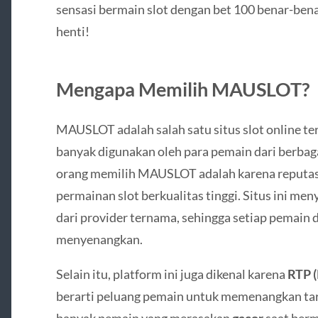
sensasi bermain slot dengan bet 100 benar-ben
henti!
Mengapa Memilih MAUSLOT?
MAUSLOT adalah salah satu situs slot online te
banyak digunakan oleh para pemain dari berbag
orang memilih MAUSLOT adalah karena reputas
permainan slot berkualitas tinggi. Situs ini me
dari provider ternama, sehingga setiap pemain 
menyenangkan.
Selain itu, platform ini juga dikenal karena
RTP (
berarti peluang pemain untuk memenangkan taru