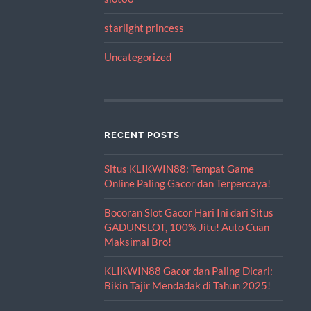
starlight princess
Uncategorized
RECENT POSTS
Situs KLIKWIN88: Tempat Game
Online Paling Gacor dan Terpercaya!
Bocoran Slot Gacor Hari Ini dari Situs
GADUNSLOT, 100% Jitu! Auto Cuan
Maksimal Bro!
KLIKWIN88 Gacor dan Paling Dicari:
Bikin Tajir Mendadak di Tahun 2025!