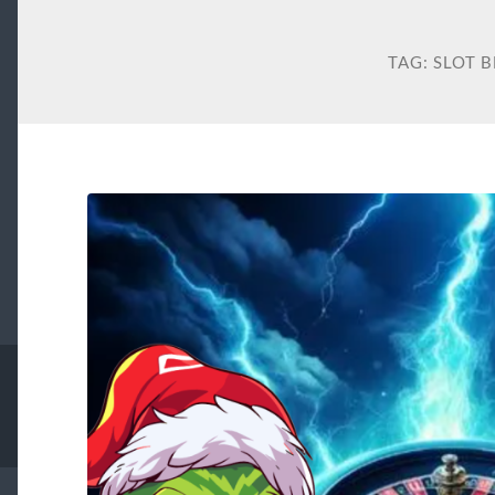
TAG:
SLOT B