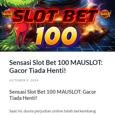
Sensasi Slot Bet 100 MAUSLOT:
Gacor Tiada Henti!
OCTOBER 9, 2024
Sensasi Slot Bet 100 MAUSLOT: Gacor
Tiada Henti!
Saat ini, dunia perjudian online telah berkembang