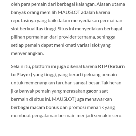
oleh para pemain dari berbagai kalangan. Alasan utama
banyak orang memilih MAUSLOT adalah karena
reputasinya yang baik dalam menyediakan permainan
slot berkualitas tinggi. Situs ini menyediakan berbagai
pilihan permainan dari provider ternama, sehingga
setiap pemain dapat menikmati variasi slot yang
menyenangkan.
Selain itu, platform ini juga dikenal karena
RTP (Return
to Player)
yang tinggi, yang berarti peluang pemain
untuk memenangkan taruhan sangat besar. Tak heran
jika banyak pemain yang merasakan
gacor
saat
bermain di situs ini. MAUSLOT juga menawarkan
berbagai macam bonus dan promosi menarik yang
membuat pengalaman bermain menjadi semakin seru.