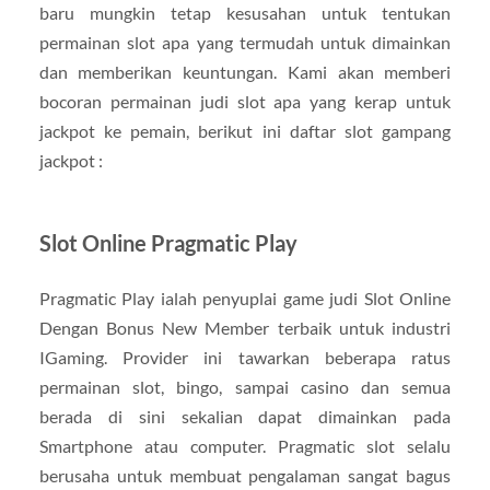
baru mungkin tetap kesusahan untuk tentukan
permainan slot apa yang termudah untuk dimainkan
dan memberikan keuntungan. Kami akan memberi
bocoran permainan judi slot apa yang kerap untuk
jackpot ke pemain, berikut ini daftar slot gampang
jackpot :
Slot Online Pragmatic Play
Pragmatic Play ialah penyuplai game judi Slot Online
Dengan Bonus New Member terbaik untuk industri
IGaming. Provider ini tawarkan beberapa ratus
permainan slot, bingo, sampai casino dan semua
berada di sini sekalian dapat dimainkan pada
Smartphone atau computer. Pragmatic slot selalu
berusaha untuk membuat pengalaman sangat bagus