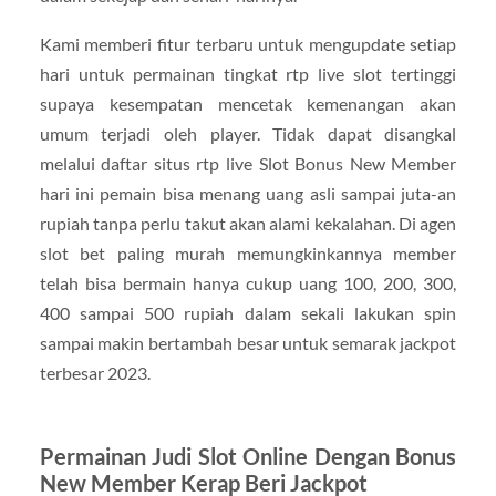
Kami memberi fitur terbaru untuk mengupdate setiap
hari untuk permainan tingkat rtp live slot tertinggi
supaya kesempatan mencetak kemenangan akan
umum terjadi oleh player. Tidak dapat disangkal
melalui daftar situs rtp live Slot Bonus New Member
hari ini pemain bisa menang uang asli sampai juta-an
rupiah tanpa perlu takut akan alami kekalahan. Di agen
slot bet paling murah memungkinkannya member
telah bisa bermain hanya cukup uang 100, 200, 300,
400 sampai 500 rupiah dalam sekali lakukan spin
sampai makin bertambah besar untuk semarak jackpot
terbesar 2023.
Permainan Judi Slot Online Dengan Bonus
New Member Kerap Beri Jackpot