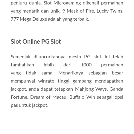
penjuru dunia. Slot Microgaming dikenali permainan
yang menarik dan unik, 9 Mask of Fire, Lucky Twins,
777 Mega Deluxe adalah yang terbaik.
Slot Online PG Slot
Semenjak diluncurkannya mesin PG slot ini telah
tambahkan lebih dari 1000 permainan
yang tidak sama. Menariknya sebagian besar
mempunyai winrate tinggi gampang mendapatkan
jackpot, anda dapat tetapkan Mahjong Ways, Ganda
Fortune, Dream of Macau, Buffalo Win sebagai opsi
pas untuk jackpot.