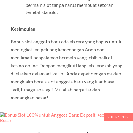
bermain slot tanpa harus membuat setoran
terlebih dahulu.
Kesimpulan
Bonus slot anggota baru adalah cara yang bagus untuk
meningkatkan peluang kemenangan Anda dan
menikmati pengalaman bermain yang lebih baik di
kasino online. Dengan mengikuti langkah-langkah yang
dijelaskan dalam artikel ini, Anda dapat dengan mudah
mengklaim bonus slot anggota baru yang luar biasa.
Jadi, tunggu apa lagi? Mulailah berputar dan
menangkan besar!
STICKY POST