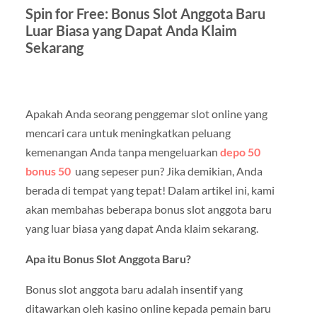
Spin for Free: Bonus Slot Anggota Baru
Luar Biasa yang Dapat Anda Klaim
Sekarang
Apakah Anda seorang penggemar slot online yang
mencari cara untuk meningkatkan peluang
kemenangan Anda tanpa mengeluarkan
depo 50
bonus 50
uang sepeser pun? Jika demikian, Anda
berada di tempat yang tepat! Dalam artikel ini, kami
akan membahas beberapa bonus slot anggota baru
yang luar biasa yang dapat Anda klaim sekarang.
Apa itu Bonus Slot Anggota Baru?
Bonus slot anggota baru adalah insentif yang
ditawarkan oleh kasino online kepada pemain baru