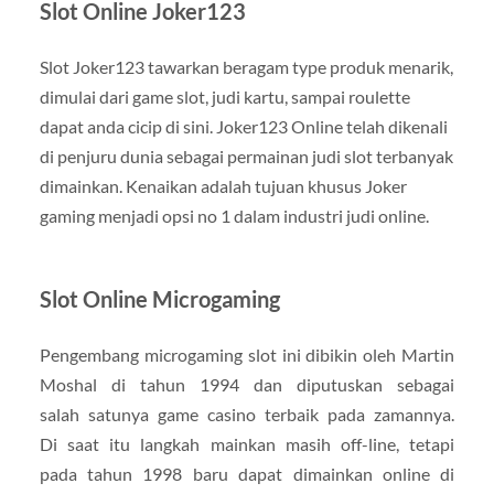
Slot Online Joker123
Slot Joker123 tawarkan beragam type produk menarik,
dimulai dari game slot, judi kartu, sampai roulette
dapat anda cicip di sini. Joker123 Online telah dikenali
di penjuru dunia sebagai permainan judi slot terbanyak
dimainkan. Kenaikan adalah tujuan khusus Joker
gaming menjadi opsi no 1 dalam industri judi online.
Slot Online Microgaming
Pengembang microgaming slot ini dibikin oleh Martin
Moshal di tahun 1994 dan diputuskan sebagai
salah satunya game casino terbaik pada zamannya.
Di saat itu langkah mainkan masih off-line, tetapi
pada tahun 1998 baru dapat dimainkan online di