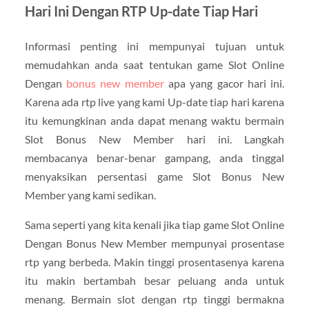
Hari Ini Dengan RTP Up-date Tiap Hari
Informasi penting ini mempunyai tujuan untuk
memudahkan anda saat tentukan game Slot Online
Dengan
bonus new member
apa yang gacor hari ini.
Karena ada rtp live yang kami Up-date tiap hari karena
itu kemungkinan anda dapat menang waktu bermain
Slot Bonus New Member hari ini. Langkah
membacanya benar-benar gampang, anda tinggal
menyaksikan persentasi game Slot Bonus New
Member yang kami sedikan.
Sama seperti yang kita kenali jika tiap game Slot Online
Dengan Bonus New Member mempunyai prosentase
rtp yang berbeda. Makin tinggi prosentasenya karena
itu makin bertambah besar peluang anda untuk
menang. Bermain slot dengan rtp tinggi bermakna