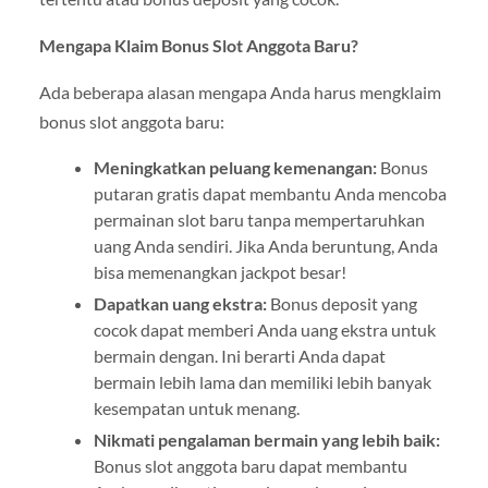
Mengapa Klaim Bonus Slot Anggota Baru?
Ada beberapa alasan mengapa Anda harus mengklaim
bonus slot anggota baru:
Meningkatkan peluang kemenangan:
Bonus
putaran gratis dapat membantu Anda mencoba
permainan slot baru tanpa mempertaruhkan
uang Anda sendiri. Jika Anda beruntung, Anda
bisa memenangkan jackpot besar!
Dapatkan uang ekstra:
Bonus deposit yang
cocok dapat memberi Anda uang ekstra untuk
bermain dengan. Ini berarti Anda dapat
bermain lebih lama dan memiliki lebih banyak
kesempatan untuk menang.
Nikmati pengalaman bermain yang lebih baik:
Bonus slot anggota baru dapat membantu