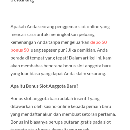
Apakah Anda seorang penggemar slot online yang
mencari cara untuk meningkatkan peluang
kemenangan Anda tanpa mengeluarkan
depo 50
bonus 50
uang sepeser pun? Jika demikian, Anda
berada di tempat yang tepat! Dalam artikel ini, kami
akan membahas beberapa bonus slot anggota baru
yang luar biasa yang dapat Anda klaim sekarang.
Apa itu Bonus Slot Anggota Baru?
Bonus slot anggota baru adalah insentif yang
ditawarkan oleh kasino online kepada pemain baru
yang mendaftar akun dan membuat setoran pertama.
Bonus ini biasanya berupa putaran gratis pada slot
tertentu atau bonus deposit yang cocok.