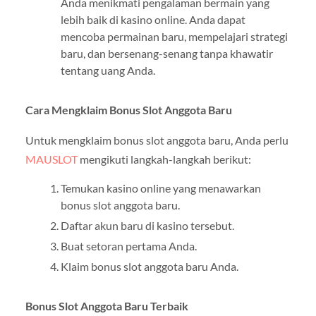
Anda menikmati pengalaman bermain yang
lebih baik di kasino online. Anda dapat
mencoba permainan baru, mempelajari strategi
baru, dan bersenang-senang tanpa khawatir
tentang uang Anda.
Cara Mengklaim Bonus Slot Anggota Baru
Untuk mengklaim bonus slot anggota baru, Anda perlu
MAUSLOT
mengikuti langkah-langkah berikut:
Temukan kasino online yang menawarkan
bonus slot anggota baru.
Daftar akun baru di kasino tersebut.
Buat setoran pertama Anda.
Klaim bonus slot anggota baru Anda.
Bonus Slot Anggota Baru Terbaik