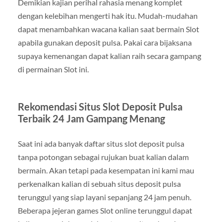
Demikian kajian perihal rahasia menang komplet
dengan kelebihan mengerti hak itu. Mudah-mudahan
dapat menambahkan wacana kalian saat bermain Slot
apabila gunakan deposit pulsa. Pakai cara bijaksana
supaya kemenangan dapat kalian raih secara gampang
di permainan Slot ini.
Rekomendasi Situs Slot Deposit Pulsa
Terbaik 24 Jam Gampang Menang
Saat ini ada banyak daftar situs slot deposit pulsa
tanpa potongan sebagai rujukan buat kalian dalam
bermain. Akan tetapi pada kesempatan ini kami mau
perkenalkan kalian di sebuah situs deposit pulsa
terunggul yang siap layani sepanjang 24 jam penuh.
Beberapa jejeran games Slot online terunggul dapat