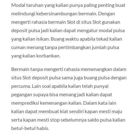
Modal taruhan yang kalian punya paling penting buat
melindungi kebersinambungan bermain. Dengan
mengerti rahasia bermain Slot di situs Slot gunakan
deposit pulsa jadi kalian dapat mengatur modal pulsa
yang kalian isikan. Buang waktu apabila tekad kalian
cuman menang tanpa pertimbangkan jumlah pulsa
yang kalian korbankan.
Bermain tanpa mengerti rahasia memenangkan dalam
situs Slot deposit pulsa sama juga buang pulsa dengan
percuma. Lain soal apabila kalian telah punyai
pegangan supaya bisa menang jadi kalian dapat
memprediksi kemenangan kalian. Dalam kata lain
kalian dapat membuat kiat sendiri kapan mesti maju
serta kapan mesti stop sebelumnya saldo pulsa kalian
betul-betul habis.