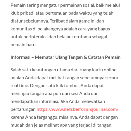
Pemain sering mengatur permainan sosial, baik melalui
klub pribadi atau pertemuan pada waktu yang telah
diatur sebelumnya. Terlibat dalam game ini dan
komunitas di belakangnya adalah cara yang bagus
untuk berinteraksi dan belajar, terutama sebagai
pemain baru.
Informasi – Memutar Ulang Tangan & Catatan Pemain
Salah satu keuntungan utama dari ruang kartu online
adalah Anda dapat melihat tangan sebelumnya secara
real time. Dengan satu klik tombol, Anda dapat
meninjau tangan apa pun dari sesi Anda dan
mendapatkan informasi. Jika Anda melewatkan
pertarungan
https://www.iletsbeiforumjournal.com/
karena Anda terganggu, misalnya, Anda dapat dengan
mudah dan jelas melihat apa yang terjadi di tangan.