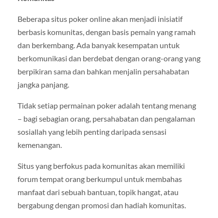
Beberapa situs poker online akan menjadi inisiatif
berbasis komunitas, dengan basis pemain yang ramah
dan berkembang. Ada banyak kesempatan untuk
berkomunikasi dan berdebat dengan orang-orang yang
berpikiran sama dan bahkan menjalin persahabatan
jangka panjang.
Tidak setiap permainan poker adalah tentang menang
– bagi sebagian orang, persahabatan dan pengalaman
sosiallah yang lebih penting daripada sensasi
kemenangan.
Situs yang berfokus pada komunitas akan memiliki
forum tempat orang berkumpul untuk membahas
manfaat dari sebuah bantuan, topik hangat, atau
bergabung dengan promosi dan hadiah komunitas.