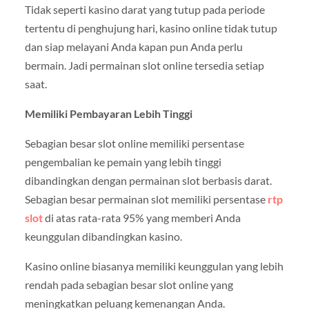
Tidak seperti kasino darat yang tutup pada periode
tertentu di penghujung hari, kasino online tidak tutup
dan siap melayani Anda kapan pun Anda perlu
bermain. Jadi permainan slot online tersedia setiap
saat.
Memiliki Pembayaran Lebih Tinggi
Sebagian besar slot online memiliki persentase
pengembalian ke pemain yang lebih tinggi
dibandingkan dengan permainan slot berbasis darat.
Sebagian besar permainan slot memiliki persentase
rtp
slot
di atas rata-rata 95% yang memberi Anda
keunggulan dibandingkan kasino.
Kasino online biasanya memiliki keunggulan yang lebih
rendah pada sebagian besar slot online yang
meningkatkan peluang kemenangan Anda.