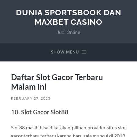
DUNIA SPORTSBOOK DAN
MAXBET CASINO
Judi Online
SHOW MENU
Daftar Slot Gacor Terbaru
Malam Ini
FEBRUARY 27, 2023
10. Slot Gacor Slot88
Slot88 masih bisa dikatakan pilihan provider situs slot
gacor terbaru terbaru karena baru saja muncul di 2019.