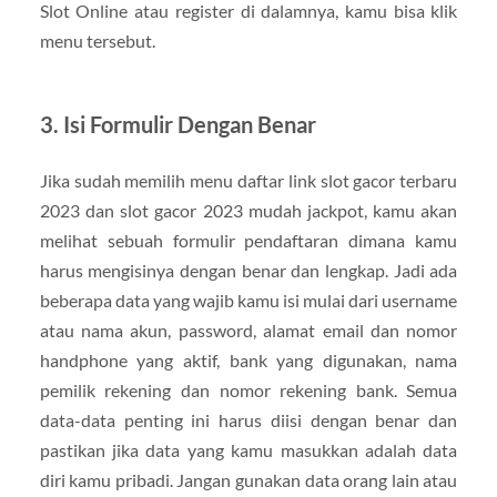
Slot Online atau register di dalamnya, kamu bisa klik
menu tersebut.
3. Isi Formulir Dengan Benar
Jika sudah memilih menu daftar link slot gacor terbaru
2023 dan slot gacor 2023 mudah jackpot, kamu akan
melihat sebuah formulir pendaftaran dimana kamu
harus mengisinya dengan benar dan lengkap. Jadi ada
beberapa data yang wajib kamu isi mulai dari username
atau nama akun, password, alamat email dan nomor
handphone yang aktif, bank yang digunakan, nama
pemilik rekening dan nomor rekening bank. Semua
data-data penting ini harus diisi dengan benar dan
pastikan jika data yang kamu masukkan adalah data
diri kamu pribadi. Jangan gunakan data orang lain atau