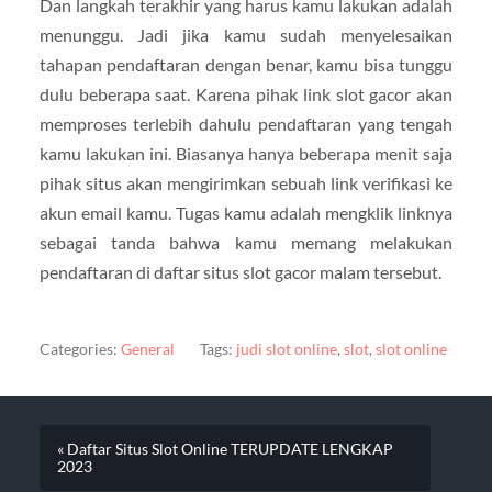
Dan langkah terakhir yang harus kamu lakukan adalah
menunggu. Jadi jika kamu sudah menyelesaikan
tahapan pendaftaran dengan benar, kamu bisa tunggu
dulu beberapa saat. Karena pihak link slot gacor akan
memproses terlebih dahulu pendaftaran yang tengah
kamu lakukan ini. Biasanya hanya beberapa menit saja
pihak situs akan mengirimkan sebuah link verifikasi ke
akun email kamu. Tugas kamu adalah mengklik linknya
sebagai tanda bahwa kamu memang melakukan
pendaftaran di daftar situs slot gacor malam tersebut.
Categories:
General
Tags:
judi slot online
,
slot
,
slot online
« Daftar Situs Slot Online TERUPDATE LENGKAP
2023