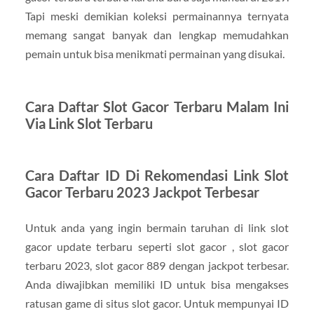
Tapi meski demikian koleksi permainannya ternyata
memang sangat banyak dan lengkap memudahkan
pemain untuk bisa menikmati permainan yang disukai.
Cara Daftar Slot Gacor Terbaru Malam Ini
Via Link Slot Terbaru
Cara Daftar ID Di Rekomendasi Link Slot
Gacor Terbaru 2023 Jackpot Terbesar
Untuk anda yang ingin bermain taruhan di link slot
gacor update terbaru seperti slot gacor , slot gacor
terbaru 2023, slot gacor 889 dengan jackpot terbesar.
Anda diwajibkan memiliki ID untuk bisa mengakses
ratusan game di situs slot gacor. Untuk mempunyai ID